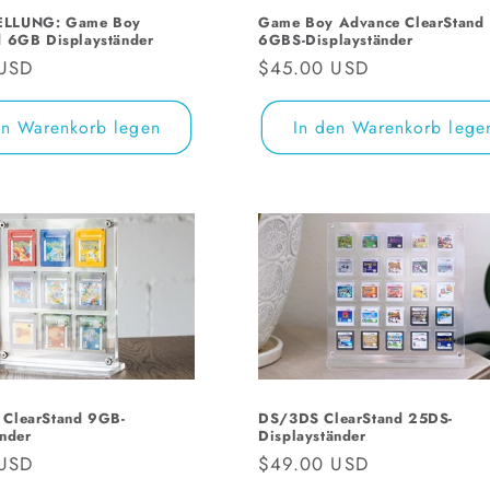
LLUNG: Game Boy
Game Boy Advance ClearStand
d 6GB Displayständer
6GBS-Displayständer
r
 USD
Normaler
$45.00 USD
Preis
en Warenkorb legen
In den Warenkorb lege
ClearStand 9GB-
DS/3DS ClearStand 25DS-
änder
Displayständer
r
 USD
Normaler
$49.00 USD