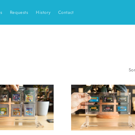
es
Requests
History
Contact
Sor