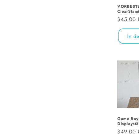
VORBESTE
i
ClearStan
Normale
$45.00
e
Preis
In d
:
Game Boy 
Displayst
Normale
$49.00