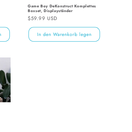
Game Boy DeKonstruct Komplettes
Boxset, Displayständer
Normaler
$59.99 USD
Preis
n
In den Warenkorb legen