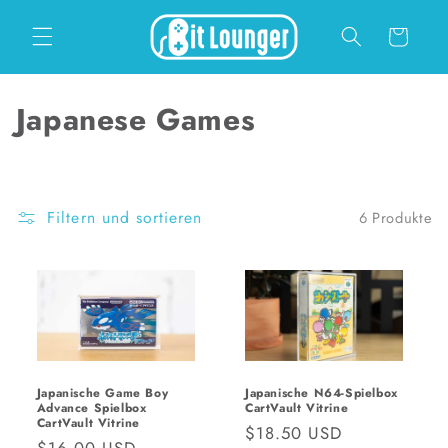
Direkt
zum
Warenkorb
Inhalt
K
Japanese Games
a
t
Filtern und sortieren
6 Produkte
e
g
o
r
i
Japanische Game Boy
Japanische N64-Spielbox
Advance Spielbox
CartVault Vitrine
e
CartVault Vitrine
Normaler
$18.50 USD
Normaler
$16.00 USD