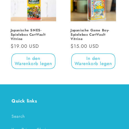
Japanische Game Boy-
Japanische SNES-
Spielebox CartVault
Spielebox CartVault
Vitrine
Vitrine
Normaler
$15.00 USD
Normaler
$19.00 USD
Preis
Preis
In den
In den
Warenkorb legen
Warenkorb legen
Quick links
Search