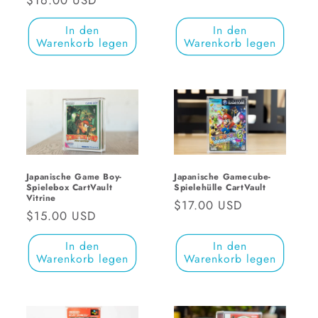
Preis
:
Preis
In den
In den
Warenkorb legen
Warenkorb legen
Japanische Game Boy-
Japanische Gamecube-
Spielebox CartVault
Spielehülle CartVault
Vitrine
Normaler
$17.00 USD
Normaler
$15.00 USD
Preis
Preis
In den
In den
Warenkorb legen
Warenkorb legen